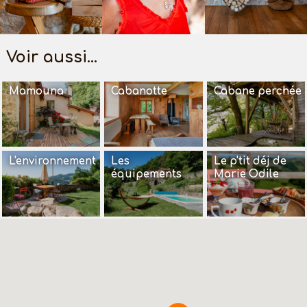
Voir aussi...
Mamouna
Cabanotte
Cabane perchée
L'environnement
Les
Le p'tit déj de
équipements
Marie Odile