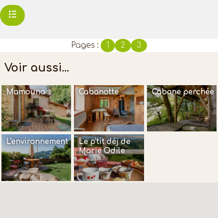
Pages :
1
2
3
Voir aussi...
Mamouna
Cabanotte
Cabane perchée
L'environnement
Le p'tit déj de
Marie Odile